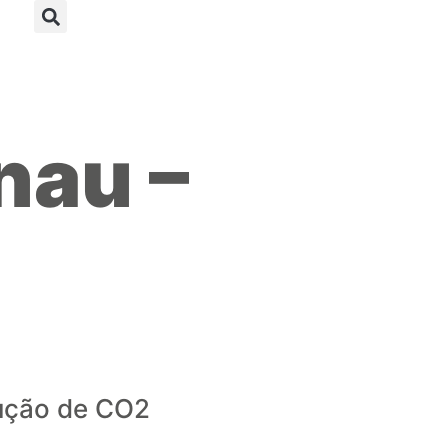
nau –
ução de CO2