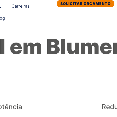
SOLICITAR ORCAMENTO
L
Carreiras
log
l em Blume
otência
Red