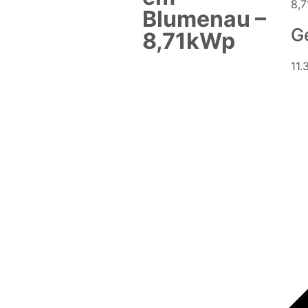
8,
Blumenau –
G
8,71kWp
11