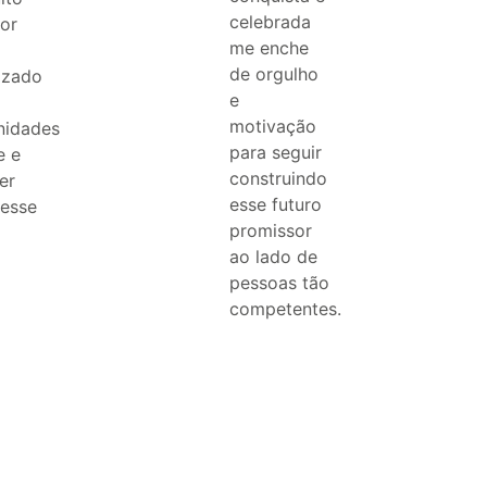
celebrada
or
me enche
de orgulho
izado
e
motivação
nidades
para seguir
e e
construindo
er
esse futuro
desse
promissor
ao lado de
pessoas tão
competentes.