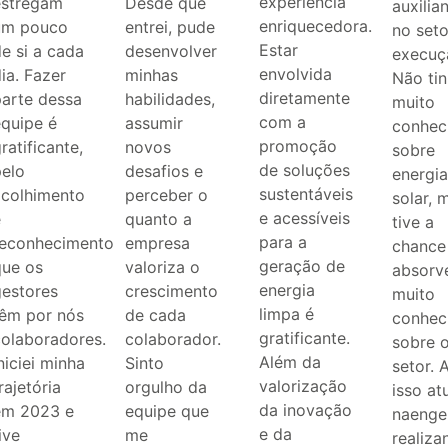
experiência
estregam
Desde que
auxilia
enriquecedora.
um pouco
entrei, pude
no seto
Estar
e si a cada
desenvolver
execuç
envolvida
ia. Fazer
minhas
Não ti
diretamente
parte dessa
habilidades,
muito
com a
equipe é
assumir
conhec
promoção
ratificante,
novos
sobre
de soluções
pelo
desafios e
energia
sustentáveis
acolhimento
perceber o
solar, 
e acessíveis
e
quanto a
tive a
para a
reconhecimento
empresa
chance
geração de
que os
valoriza o
absorv
energia
gestores
crescimento
muito
limpa é
têm por nós
de cada
conhec
gratificante.
colaboradores.
colaborador.
sobre 
Além da
niciei minha
Sinto
setor. 
valorização
rajetória
orgulho da
isso at
da inovação
em 2023 e
equipe que
naenge
e da
ive
me
realiza