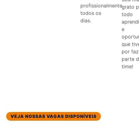
profissionalmente
grato p
todos os
todo
dias.
aprend
e
oportu
que tiv
por faz
parte 
time!
VEJA NOSSAS VAGAS DISPONÍVEIS