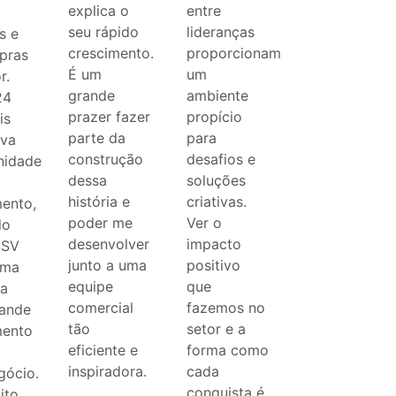
explica o
entre
seu rápido
lideranças
s e
crescimento.
proporcionam
pras
É um
um
r.
grande
ambiente
24
prazer fazer
propício
is
parte da
para
va
construção
desafios e
nidade
dessa
soluções
história e
criativas.
mento,
poder me
Ver o
do
desenvolver
impacto
 SV
junto a uma
positivo
uma
equipe
que
a
comercial
fazemos no
ande
tão
setor e a
mento
eficiente e
forma como
inspiradora.
cada
gócio.
conquista é
ito