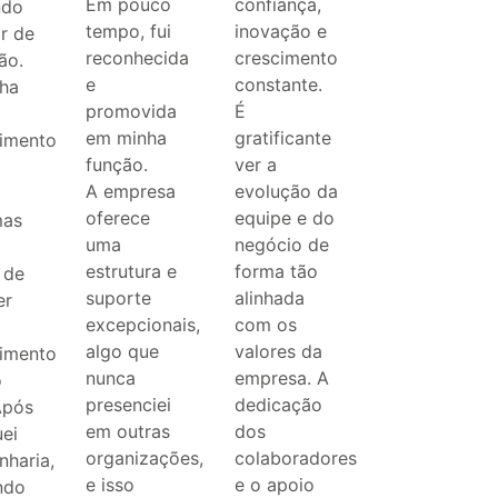
Em pouco
confiança,
ndo
tempo, fui
inovação e
r de
reconhecida
crescimento
ão.
e
constante.
nha
promovida
É
em minha
gratificante
imento
função.
ver a
A empresa
evolução da
oferece
equipe e do
mas
uma
negócio de
estrutura e
forma tão
 de
suporte
alinhada
er
excepcionais,
com os
algo que
valores da
imento
nunca
empresa. A
o
presenciei
dedicação
Após
em outras
dos
uei
organizações,
colaboradores
nharia,
e isso
e o apoio
ndo