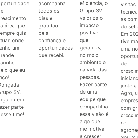
eficiência, o
oportunidade
acompanha
visitas
Grupo SV
de
todos os
técnica
valoriza o
crescimento
dias e
as com
impacto
na área que
gratidão
do seto
positivo
sempre quis
pela
Em 20
que
tuar, onde
confiança e
tive ma
geramos,
tenho um
oportunidades
uma no
no meio
grande
que recebi.
oportu
ambiente e
arinho
de
na vida das
pelo que eu
cresci
pessoas.
aço!
inician
Fazer parte
Obrigada
junto a
de uma
Grupo SV,
Agro, 
equipe que
orgulho em
empres
compartilha
azer parte
com gr
essa visão é
esse time!
cresci
algo que
no
me motiva
agrone
a crescer
Sou mu