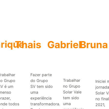
rique
Thais
Gabriel
Bruna
rabalhar
Fazer parte
Trabalhar
no Grupo
do Grupo
Iniciei
no Grupo
SV é um
SV tem sido
jornada
Solar Vale
imenso
uma
Solar V
tem sido
razer,
experiência
no fina
uma
onde todos
transformadora.
2021,