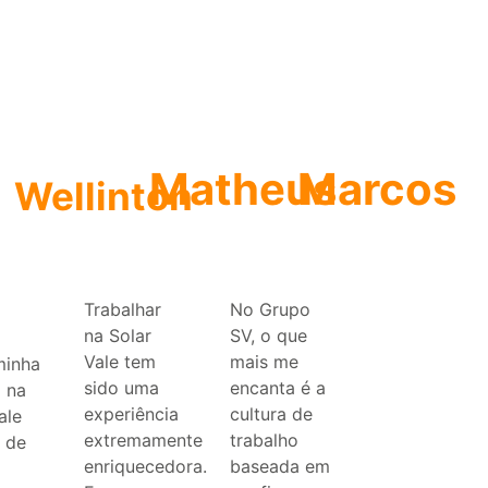
Matheus
Marcos
Wellinton
Trabalhar
No Grupo
na Solar
SV, o que
Vale tem
mais me
 minha
sido uma
encanta é a
 na
experiência
cultura de
ale
extremamente
trabalho
l de
enriquecedora.
baseada em