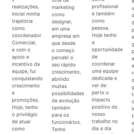
profissional
realizações.
marketing
e também
Iniciei minha
como
d
como
trajetória
designer,
d
pessoa.
como
em uma
Hoje tenho
coordenador
empresa em
a
Comercial,
que desde
g
oportunidade
e com o
o começo
de
apoio e
percebi o
coordenar
incentivo da
seu rápido
uma equipe
equipe, fui
crescimento,
dedicada e
conquistando
abrindo
ver de
crescimento
muitas
perto o
e
possibilidades
impacto
promoções.
de evolução
positivo do
Hoje, tenho
também
I
nosso
o privilégio
para os
t
trabalho no
de atuar
funcionários.
dia a dia
como
Tenho
t