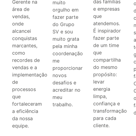
das famílias
Gerente na
muito
e empresas
área de
orgulho em
que
vendas,
fazer parte
atendemos.
onde
do Grupo
É inspirador
alcancei
SV e sou
fazer parte
conquistas
muito grata
a
de um time
marcantes,
pela minha
que
como
coordenação
compartilha
recordes de
me
c
do mesmo
vendas e a
proporcionar
propósito:
implementação
novos
f
levar
de
desafios e
energia
processos
acreditar no
limpa,
que
meu
confiança e
fortaleceram
trabalho.
f
transformação
a eficiência
d
para cada
da nossa
cliente.
equipe.