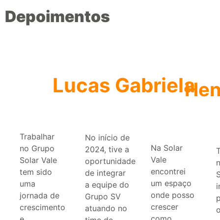
Depoimentos
Lucas
Gabriela
Hen
Trabalhar
No início de
Na Solar
no Grupo
2024, tive a
T
Vale
Solar Vale
oportunidade
encontrei
tem sido
de integrar
um espaço
uma
a equipe do
onde posso
jornada de
Grupo SV
p
crescer
crescimento
atuando no
como
e
time de