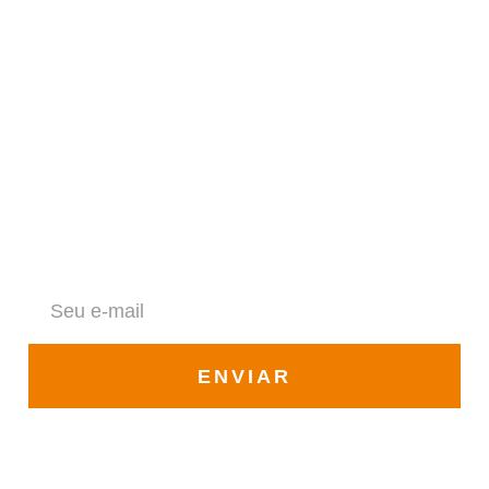
Newsletter
Fique por dentro de todas as novidades da Solar Vale
ENVIAR