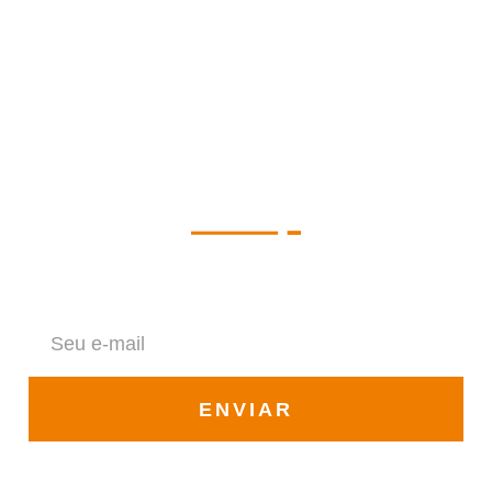
Newsletter
Fique por dentro de todas as novidades da Solar Vale
ENVIAR